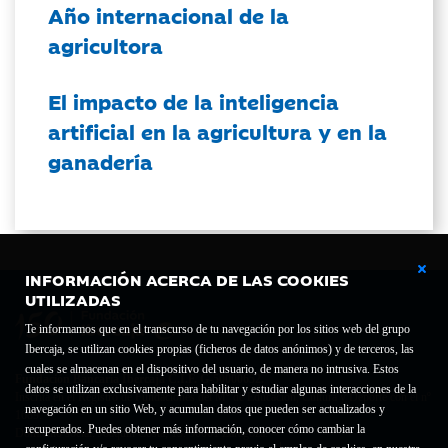
Año internacional de la
agricultora
El impacto de la inteligencia
artificial en la agricultura y en la
ganadería
INFORMACIÓN ACERCA DE LAS COOKIES
UTILIZADAS
Te informamos que en el transcurso de tu navegación por los sitios web del grupo
Ibercaja, se utilizan cookies propias (ficheros de datos anónimos) y de terceros, las
cuales se almacenan en el dispositivo del usuario, de manera no intrusiva. Estos
Fundación Bancaria Ibercaja C.I.F. G-50000652.
datos se utilizan exclusivamente para habilitar y estudiar algunas interacciones de la
Inscrita en el Registro de Fundaciones del Mº de Educación, Cultura y Deporte con el nº
navegación en un sitio Web, y acumulan datos que pueden ser actualizados y
1689.
recuperados. Puedes obtener más información, conocer cómo cambiar la
Domicilio social: Joaquín Costa, 13. 50001 Zaragoza.