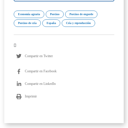
Economía agraria
Porcino
Porcino de engorde
Porcino de cría
España
Cría y reproducción
Compartir en Twitter
Compartir en Facebook
Compartir en LinkedIn
Imprimir