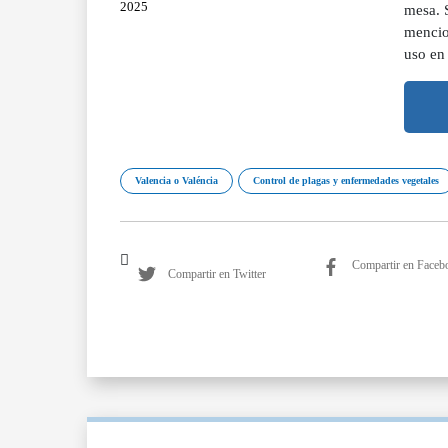
2025
mesa. S
mencion
uso en 
Valencia o Valéncia
Control de plagas y enfermedades vegetales
Compartir en Faceb
Compartir en Twitter