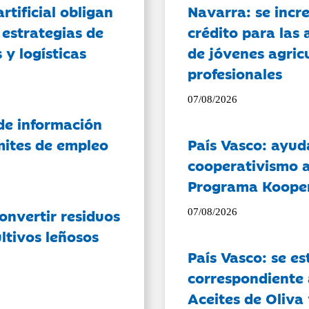
artificial obligan
Navarra: se incr
 estrategias de
crédito para las 
 y logísticas
de jóvenes agricu
profesionales
07/08/2026
de información
ámites de empleo
País Vasco: ayud
cooperativismo a
Programa Koope
onvertir residuos
07/08/2026
ltivos leñosos
País Vasco: se es
correspondiente a
Aceites de Oliva 