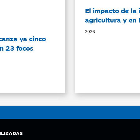
El impacto de la i
agricultura y en
2026
canza ya cinco
on 23 focos
ILIZADAS