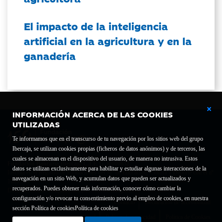
El impacto de la inteligencia
artificial en la agricultura y en la
ganadería
INFORMACIÓN ACERCA DE LAS COOKIES
UTILIZADAS
Te informamos que en el transcurso de tu navegación por los sitios web del grupo
Ibercaja, se utilizan cookies propias (ficheros de datos anónimos) y de terceros, las
cuales se almacenan en el dispositivo del usuario, de manera no intrusiva. Estos
Fundación Bancaria Ibercaja C.I.F. G-50000652.
datos se utilizan exclusivamente para habilitar y estudiar algunas interacciones de la
Inscrita en el Registro de Fundaciones del Mº de Educación, Cultura y Deporte con el nº
navegación en un sitio Web, y acumulan datos que pueden ser actualizados y
1689.
recuperados. Puedes obtener más información, conocer cómo cambiar la
Domicilio social: Joaquín Costa, 13. 50001 Zaragoza.
configuración y/o revocar tu consentimiento previo al empleo de cookies, en nuestra
Contacto
Declaración de accesibilidad
sección Política de cookies
Política de cookies
Aviso legal
Política de privacidad
Política de Cookies