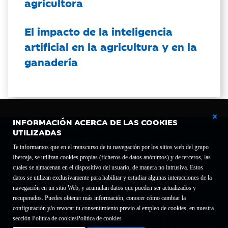
agricultora
El impacto de la inteligencia
artificial en la agricultura y en la
ganadería
INFORMACIÓN ACERCA DE LAS COOKIES
UTILIZADAS
Te informamos que en el transcurso de tu navegación por los sitios web del grupo
Ibercaja, se utilizan cookies propias (ficheros de datos anónimos) y de terceros, las
cuales se almacenan en el dispositivo del usuario, de manera no intrusiva. Estos
Fundación Bancaria Ibercaja C.I.F. G-50000652.
datos se utilizan exclusivamente para habilitar y estudiar algunas interacciones de la
Inscrita en el Registro de Fundaciones del Mº de Educación, Cultura y Deporte con el nº
navegación en un sitio Web, y acumulan datos que pueden ser actualizados y
1689.
recuperados. Puedes obtener más información, conocer cómo cambiar la
Domicilio social: Joaquín Costa, 13. 50001 Zaragoza.
configuración y/o revocar tu consentimiento previo al empleo de cookies, en nuestra
Contacto
Declaración de accesibilidad
sección Política de cookies
Política de cookies
Aviso legal
Política de privacidad
Política de Cookies