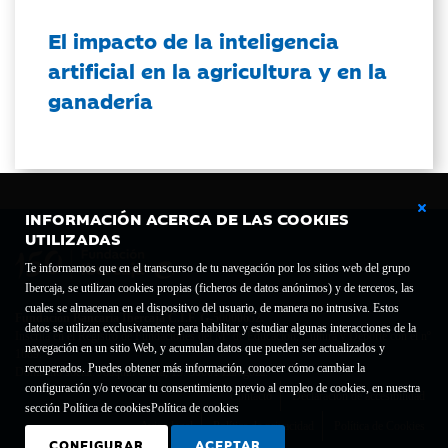
El impacto de la inteligencia
artificial en la agricultura y en la
ganadería
INFORMACIÓN ACERCA DE LAS COOKIES
UTILIZADAS
Te informamos que en el transcurso de tu navegación por los sitios web del grupo
Ibercaja, se utilizan cookies propias (ficheros de datos anónimos) y de terceros, las
cuales se almacenan en el dispositivo del usuario, de manera no intrusiva. Estos
Fundación Bancaria Ibercaja C.I.F. G-50000652.
datos se utilizan exclusivamente para habilitar y estudiar algunas interacciones de la
Inscrita en el Registro de Fundaciones del Mº de Educación, Cultura y Deporte con el nº
navegación en un sitio Web, y acumulan datos que pueden ser actualizados y
1689.
recuperados. Puedes obtener más información, conocer cómo cambiar la
Domicilio social: Joaquín Costa, 13. 50001 Zaragoza.
configuración y/o revocar tu consentimiento previo al empleo de cookies, en nuestra
Contacto
Declaración de accesibilidad
sección Política de cookies
Política de cookies
Aviso legal
Política de privacidad
Política de Cookies
CONFIGURAR
ACEPTAR