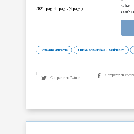
schacht
2021, pág. 4 - pág. 7(4 págs.)
sembra
Remolacha azucarera
Cultivo de hortalizas u horticultura
Compartir en Faceb
Compartir en Twitter