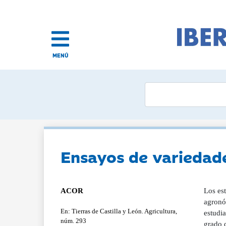
MENÚ
Ensayos de variedade
ACOR
Los es
agronó
En: Tierras de Castilla y León. Agricultura,
estudi
núm. 293
grado d