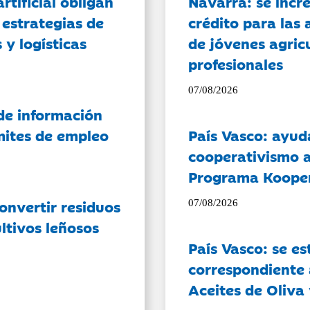
artificial obligan
Navarra: se incr
 estrategias de
crédito para las 
 y logísticas
de jóvenes agricu
profesionales
07/08/2026
de información
ámites de empleo
País Vasco: ayud
cooperativismo a
Programa Koope
onvertir residuos
07/08/2026
ltivos leñosos
País Vasco: se es
correspondiente a
Aceites de Oliva 