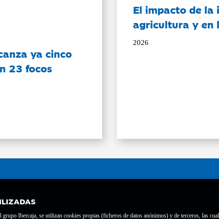
El impacto de la i
agricultura y en
2026
canza ya cinco
on 23 focos
ILIZADAS
grupo Ibercaja, se utilizan cookies propias (ficheros de datos anónimos) y de terceros, las cual