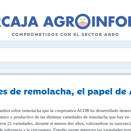
COMPROMETIDOS CON EL SECTOR AGRO
s de remolacha, el papel de
tudios sobre remolacha que la cooperativa ACOR ha desarrollado tiene
mico y productivo de las distintas variedades de remolacha que hay en e
aron 21 variedades, durante al menos dos años, valorandose su nascencia
e tolerancia a la cercospora. Estudio aparte merecen las variedades res