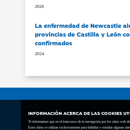
2026
La enfermedad de Newcastle al
provincias de Castilla y León c
confirmados
2024
INFORMACIÓN ACERCA DE LAS COOKIES UT
Te informamos que en el transcurso de tu navegación por los sitios web del 
Fundación Bancaria Ibercaja C.I.F. G-50000652.
Estos datos se utilizan exclusivamente para habilitar y estudiar algunas 