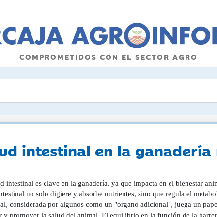
COMPROMETIDOS CON EL SECTOR AGRO
lud intestinal en la ganaderí
d intestinal es clave en la ganadería, ya que impacta en el bienestar ani
ntestinal no solo digiere y absorbe nutrientes, sino que regula el metab
nal, considerada por algunos como un "órgano adicional", juega un papel
r y promover la salud del animal. El equilibrio en la función de la barre