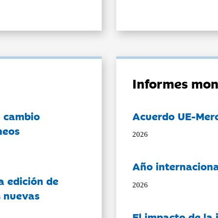
Informes mon
l cambio
Acuerdo UE-Mer
neos
2026
Año internaciona
a edición de
2026
s nuevas
El impacto de la i