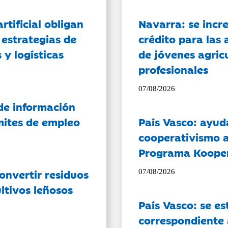
artificial obligan
Navarra: se incr
 estrategias de
crédito para las 
 y logísticas
de jóvenes agricu
profesionales
07/08/2026
de información
ámites de empleo
País Vasco: ayud
cooperativismo a
Programa Koope
onvertir residuos
07/08/2026
ltivos leñosos
País Vasco: se es
correspondiente a