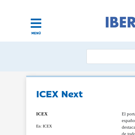
MENÚ
ICEX Next
ICEX
El por
español
En: ICEX
destac
de todo