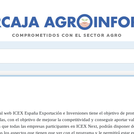
COMPROMETIDOS CON EL SECTOR AGRO
tal web ICEX España Exportación e Inversiones tiene el objetivo de prom
as, con el objetivo de mejorar la competitividad y conseguir aportar val
a que todas las empresas participantes en ICEX Next, podrán disponer de
s los aspectos que tienen que ver con el programa y le permitirá estar e