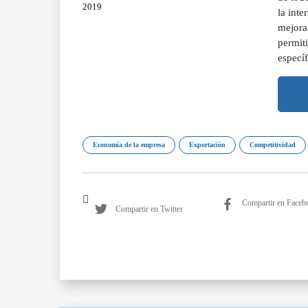
2019
la int
mejora
permit
específ
Economía de la empresa
Exportación
Competitividad
Compartir en Faceb
Compartir en Twitter