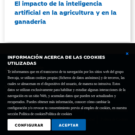
El impacto de la inteligencia
artificial en la agricultura y en la
ganadería
INFORMACIÓN ACERCA DE LAS COOKIES
UTILIZADAS
Te informamos que en el transcurso de tu navegación por los sitios web del grupo
Ibercaja, se utilizan cookies propias (ficheros de datos anónimos) y de terceros, las
cuales se almacenan en el dispositivo del usuario, de manera no intrusiva. Estos
Fundación Bancaria Ibercaja C.I.F. G-50000652.
datos se utilizan exclusivamente para habilitar y estudiar algunas interacciones de la
Inscrita en el Registro de Fundaciones del Mº de Educación, Cultura y Deporte con el nº
navegación en un sitio Web, y acumulan datos que pueden ser actualizados y
1689.
recuperados. Puedes obtener más información, conocer cómo cambiar la
Domicilio social: Joaquín Costa, 13. 50001 Zaragoza.
configuración y/o revocar tu consentimiento previo al empleo de cookies, en nuestra
Contacto
Declaración de accesibilidad
sección Política de cookies
Política de cookies
Aviso legal
Política de privacidad
Política de Cookies
CONFIGURAR
ACEPTAR