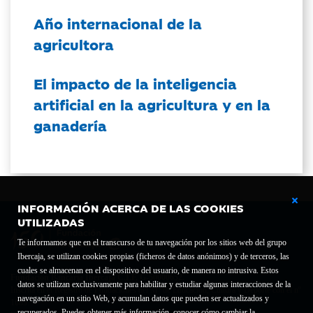
Año internacional de la
agricultora
El impacto de la inteligencia
artificial en la agricultura y en la
ganadería
INFORMACIÓN ACERCA DE LAS COOKIES
UTILIZADAS
Te informamos que en el transcurso de tu navegación por los sitios web del grupo
Ibercaja, se utilizan cookies propias (ficheros de datos anónimos) y de terceros, las
cuales se almacenan en el dispositivo del usuario, de manera no intrusiva. Estos
Fundación Bancaria Ibercaja C.I.F. G-50000652.
datos se utilizan exclusivamente para habilitar y estudiar algunas interacciones de la
Inscrita en el Registro de Fundaciones del Mº de Educación, Cultura y Deporte con el nº
navegación en un sitio Web, y acumulan datos que pueden ser actualizados y
1689.
recuperados. Puedes obtener más información, conocer cómo cambiar la