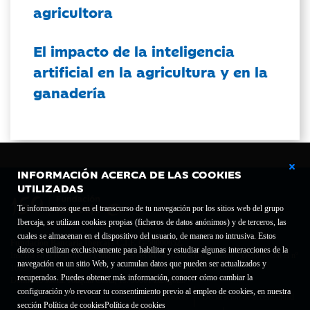
agricultora
El impacto de la inteligencia
artificial en la agricultura y en la
ganadería
INFORMACIÓN ACERCA DE LAS COOKIES
UTILIZADAS
Te informamos que en el transcurso de tu navegación por los sitios web del grupo
Ibercaja, se utilizan cookies propias (ficheros de datos anónimos) y de terceros, las
cuales se almacenan en el dispositivo del usuario, de manera no intrusiva. Estos
Fundación Bancaria Ibercaja C.I.F. G-50000652.
datos se utilizan exclusivamente para habilitar y estudiar algunas interacciones de la
Inscrita en el Registro de Fundaciones del Mº de Educación, Cultura y Deporte con el nº
navegación en un sitio Web, y acumulan datos que pueden ser actualizados y
1689.
recuperados. Puedes obtener más información, conocer cómo cambiar la
Domicilio social: Joaquín Costa, 13. 50001 Zaragoza.
configuración y/o revocar tu consentimiento previo al empleo de cookies, en nuestra
Contacto
Declaración de accesibilidad
sección Política de cookies
Política de cookies