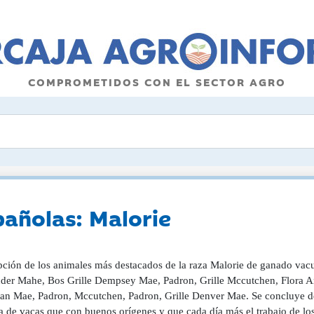
COMPROMETIDOS CON EL SECTOR AGRO
pañolas: Malorie
pción de los animales más destacados de la raza Malorie de ganado vac
der Mahe, Bos Grille Dempsey Mae, Padron, Grille Mccutchen, Flora A
n Mae, Padron, Mccutchen, Padron, Grille Denver Mae. Se concluye de
a de vacas que con buenos orígenes y que cada día más el trabajo de lo