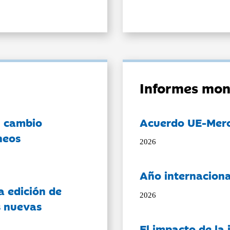
Informes mon
l cambio
Acuerdo UE-Mer
neos
2026
Año internaciona
a edición de
2026
s nuevas
El impacto de la i