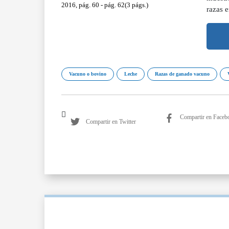
2016, pág. 60 - pág. 62(3 págs.)
razas e
Vacuno o bovino
Leche
Razas de ganado vacuno
Compartir en Faceb
Compartir en Twitter