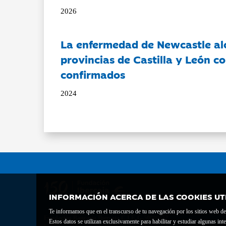
2026
La enfermedad de Newcastle al
provincias de Castilla y León c
confirmados
2024
INFORMACIÓN ACERCA DE LAS COOKIES UT
Te informamos que en el transcurso de tu navegación por los sitios web del 
Fundación Bancaria Ibercaja C.I.F. G-50000652.
Estos datos se utilizan exclusivamente para habilitar y estudiar algunas 