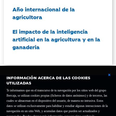
Año internacional de la
agricultora
El impacto de la inteligencia
artificial en la agricultura y en la
ganadería
INFORMACIÓN ACERCA DE LAS COOKIES
UTILIZADAS
Te informamos que en el transcurso de tu navegación por los sitios web del grupo
Ibercaja, se utilizan cookies propias (ficheros de datos anónimos) y de terceros, las
cuales se almacenan en el dispositivo del usuario, de manera no intrusiva. Estos
Fundación Bancaria Ibercaja C.I.F. G-50000652.
datos se utilizan exclusivamente para habilitar y estudiar algunas interacciones de la
Inscrita en el Registro de Fundaciones del Mº de Educación, Cultura y Deporte con el nº
navegación en un sitio Web, y acumulan datos que pueden ser actualizados y
1689.