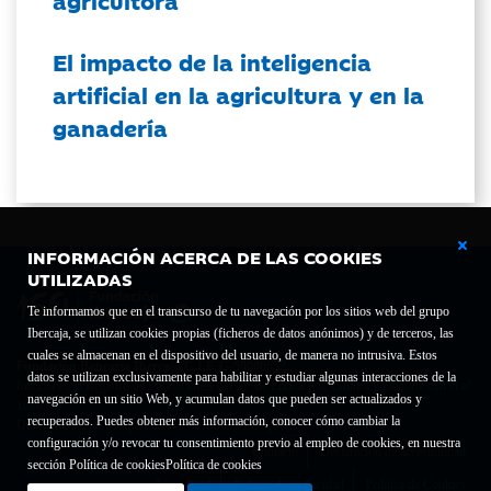
El impacto de la inteligencia
artificial en la agricultura y en la
ganadería
INFORMACIÓN ACERCA DE LAS COOKIES
UTILIZADAS
Te informamos que en el transcurso de tu navegación por los sitios web del grupo
Ibercaja, se utilizan cookies propias (ficheros de datos anónimos) y de terceros, las
cuales se almacenan en el dispositivo del usuario, de manera no intrusiva. Estos
Fundación Bancaria Ibercaja C.I.F. G-50000652.
datos se utilizan exclusivamente para habilitar y estudiar algunas interacciones de la
Inscrita en el Registro de Fundaciones del Mº de Educación, Cultura y Deporte con el nº
navegación en un sitio Web, y acumulan datos que pueden ser actualizados y
1689.
recuperados. Puedes obtener más información, conocer cómo cambiar la
Domicilio social: Joaquín Costa, 13. 50001 Zaragoza.
configuración y/o revocar tu consentimiento previo al empleo de cookies, en nuestra
Contacto
Declaración de accesibilidad
sección Política de cookies
Política de cookies
Aviso legal
Política de privacidad
Política de Cookies