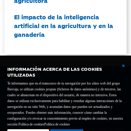
agricultora
El impacto de la inteligencia
artificial en la agricultura y en la
ganadería
INFORMACIÓN ACERCA DE LAS COOKIES
UTILIZADAS
Te informamos que en el transcurso de tu navegación por los sitios web del grupo
Ibercaja, se utilizan cookies propias (ficheros de datos anónimos) y de terceros, las
cuales se almacenan en el dispositivo del usuario, de manera no intrusiva. Estos
Fundación Bancaria Ibercaja C.I.F. G-50000652.
datos se utilizan exclusivamente para habilitar y estudiar algunas interacciones de la
Inscrita en el Registro de Fundaciones del Mº de Educación, Cultura y Deporte con el nº
navegación en un sitio Web, y acumulan datos que pueden ser actualizados y
1689.
recuperados. Puedes obtener más información, conocer cómo cambiar la
Domicilio social: Joaquín Costa, 13. 50001 Zaragoza.
configuración y/o revocar tu consentimiento previo al empleo de cookies, en nuestra
Contacto
Declaración de accesibilidad
sección Política de cookies
Política de cookies
Aviso legal
Política de privacidad
Política de Cookies