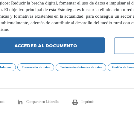
gicos: Reducir la brecha digital, fomentar el uso de datos e impulsar el
. El objetivo principal de esta Estratégia es buscar la eliminación o redu
cas y formativas existentes en la actualidad, para conseguir un sector 
mbientalmente, además de contribuir al desarollo del medio rural con es
mismo
ACCEDER AL DOCUMENTO
Informes
Transmisión de datos
Tratamiento electrónico de datos
Gestión de bases
ook
Compartir en LinkedIn
Imprimir