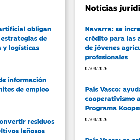
Noticias jurí
artificial obligan
Navarra: se incr
 estrategias de
crédito para las 
 y logísticas
de jóvenes agricu
profesionales
07/08/2026
de información
ámites de empleo
País Vasco: ayud
cooperativismo a
Programa Koope
onvertir residuos
07/08/2026
ltivos leñosos
País Vasco: se es