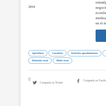
estraté
2019
negocio
económi
medioa
en el 
Agricultura
Ganadería
Industria agroalimentaria
Población rural
Medio rural
Compartir en Faceb
Compartir en Twitter