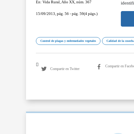
En: Vida Rural, Año XX, núm. 367
identi
15/09/2013, pág. 56 - pág. 59(4 págs.)
Control de plagas y enfermedades vegetales
Calidad de la cosech
Compartir en Faceb
Compartir en Twitter