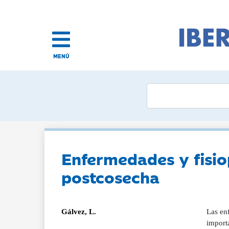
MENÚ
Enfermedades y fisiop
postcosecha
Gálvez, L.
Las enf
import