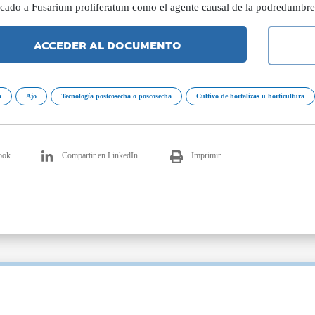
ficado a Fusarium proliferatum como el agente causal de la podredumbre 
ACCEDER AL DOCUMENTO
a
Ajo
Tecnología postcosecha o poscosecha
Cultivo de hortalizas u horticultura
ook
Compartir en LinkedIn
Imprimir