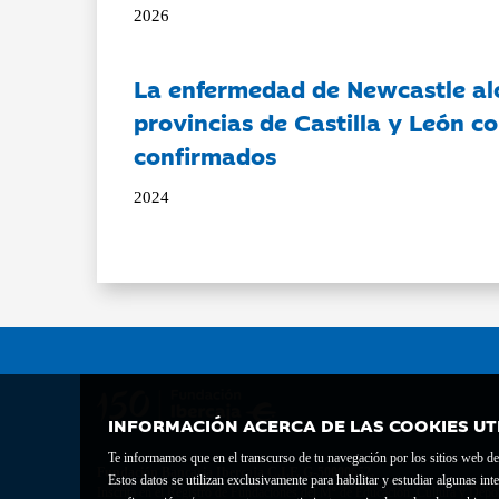
2026
La enfermedad de Newcastle al
provincias de Castilla y León c
confirmados
2024
INFORMACIÓN ACERCA DE LAS COOKIES UT
Te informamos que en el transcurso de tu navegación por los sitios web del 
Fundación Bancaria Ibercaja C.I.F. G-50000652.
Estos datos se utilizan exclusivamente para habilitar y estudiar algunas 
Inscrita en el Registro de Fundaciones del Mº de Educación, Cultura y Depor