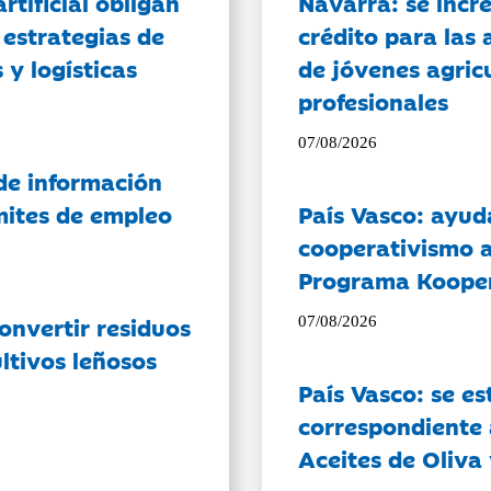
artificial obligan
Navarra: se incr
 estrategias de
crédito para las 
 y logísticas
de jóvenes agricu
profesionales
07/08/2026
de información
ámites de empleo
País Vasco: ayud
cooperativismo a
Programa Koope
onvertir residuos
07/08/2026
ltivos leñosos
País Vasco: se es
correspondiente a
Aceites de Oliva 