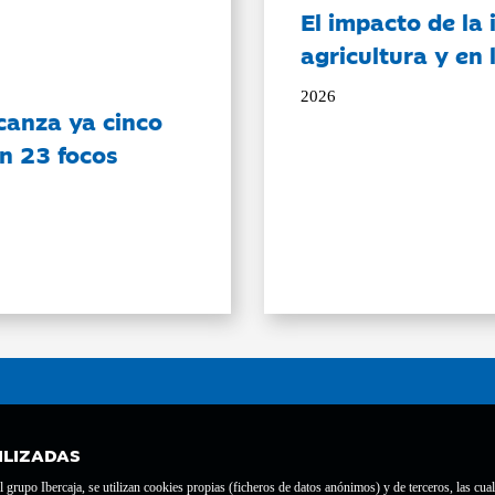
El impacto de la i
agricultura y en
2026
canza ya cinco
on 23 focos
ILIZADAS
grupo Ibercaja, se utilizan cookies propias (ficheros de datos anónimos) y de terceros, las cual