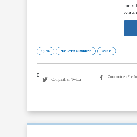
contro
sensori
Queso
Producción alimentaria
Ovinos
Compartir en Faceb
Compartir en Twitter