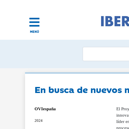
MENÚ
En busca de nuevos m
OVIespaña
El Proy
innovar
2024
líder e
proces