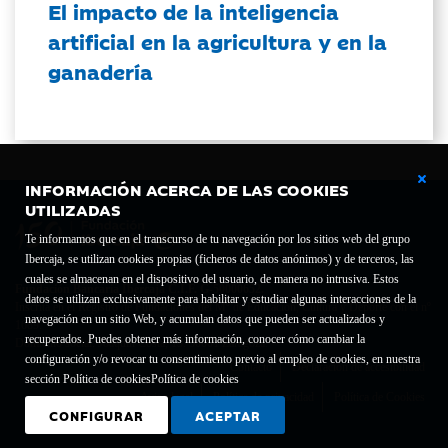
El impacto de la inteligencia
artificial en la agricultura y en la
ganadería
INFORMACIÓN ACERCA DE LAS COOKIES
UTILIZADAS
Te informamos que en el transcurso de tu navegación por los sitios web del grupo
Ibercaja, se utilizan cookies propias (ficheros de datos anónimos) y de terceros, las
cuales se almacenan en el dispositivo del usuario, de manera no intrusiva. Estos
Fundación Bancaria Ibercaja C.I.F. G-50000652.
datos se utilizan exclusivamente para habilitar y estudiar algunas interacciones de la
Inscrita en el Registro de Fundaciones del Mº de Educación, Cultura y Deporte con el nº
navegación en un sitio Web, y acumulan datos que pueden ser actualizados y
1689.
recuperados. Puedes obtener más información, conocer cómo cambiar la
Domicilio social: Joaquín Costa, 13. 50001 Zaragoza.
configuración y/o revocar tu consentimiento previo al empleo de cookies, en nuestra
Contacto
Declaración de accesibilidad
sección Política de cookies
Política de cookies
Aviso legal
Política de privacidad
Política de Cookies
CONFIGURAR
ACEPTAR