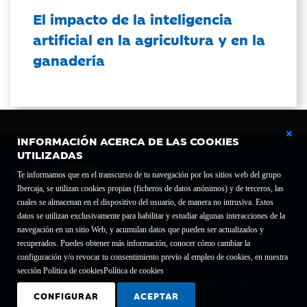
El impacto de la inteligencia
artificial en la agricultura y en la
ganadería
INFORMACIÓN ACERCA DE LAS COOKIES
UTILIZADAS
Te informamos que en el transcurso de tu navegación por los sitios web del grupo
Ibercaja, se utilizan cookies propias (ficheros de datos anónimos) y de terceros, las
cuales se almacenan en el dispositivo del usuario, de manera no intrusiva. Estos
Fundación Bancaria Ibercaja C.I.F. G-50000652.
datos se utilizan exclusivamente para habilitar y estudiar algunas interacciones de la
Inscrita en el Registro de Fundaciones del Mº de Educación, Cultura y Deporte con el nº
navegación en un sitio Web, y acumulan datos que pueden ser actualizados y
1689.
recuperados. Puedes obtener más información, conocer cómo cambiar la
Domicilio social: Joaquín Costa, 13. 50001 Zaragoza.
configuración y/o revocar tu consentimiento previo al empleo de cookies, en nuestra
Contacto
Declaración de accesibilidad
sección Política de cookies
Política de cookies
Aviso legal
Política de privacidad
Política de Cookies
CONFIGURAR
ACEPTAR