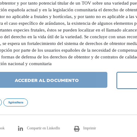
obtentor y por tanto potencial titular de un TOV sobre una variedad pues
ción española actual y en la legislación comunitaria el derecho de obtento
tor no aplicable a frutales y hortícolas, y por tanto no es aplicable a l
ra el caso específico de arándanos, la existencia de algunos elementos
tantes especies frutales, éstos se pueden localizar en el llamado alcance
io del derecho en la vida útil de la variedad. Se concluye con unas rec
, se espera un fortalecimiento del sistema de derechos de obtentor med
epción por parte de los usuarios españoles de la necesidad de compensar
formas de defensa de los derechos de obtentor y de contratos de calidad
ción nacional y comunitaria
ACCEDER AL DOCUMENTO
Agricultura
ook
Compartir en LinkedIn
Imprimir