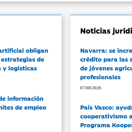
Noticias jurí
artificial obligan
Navarra: se incr
 estrategias de
crédito para las 
 y logísticas
de jóvenes agricu
profesionales
07/08/2026
de información
ámites de empleo
País Vasco: ayud
cooperativismo a
Programa Koope