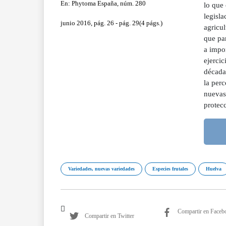
En: Phytoma España, núm. 280
lo que 
legisla
junio 2016, pág. 26 - pág. 29(4 págs.)
agricul
que pa
a impor
ejercic
década
la perc
nuevas 
protec
Variedades, nuevas variedades
Especies frutales
Huelva
Compartir en Faceb
Compartir en Twitter