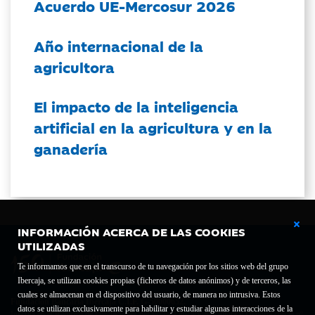
Acuerdo UE-Mercosur 2026
Año internacional de la
agricultora
El impacto de la inteligencia
artificial en la agricultura y en la
ganadería
INFORMACIÓN ACERCA DE LAS COOKIES
UTILIZADAS
Te informamos que en el transcurso de tu navegación por los sitios web del grupo
Ibercaja, se utilizan cookies propias (ficheros de datos anónimos) y de terceros, las
cuales se almacenan en el dispositivo del usuario, de manera no intrusiva. Estos
Fundación Bancaria Ibercaja C.I.F. G-50000652.
datos se utilizan exclusivamente para habilitar y estudiar algunas interacciones de la
Inscrita en el Registro de Fundaciones del Mº de Educación, Cultura y Deporte con el nº