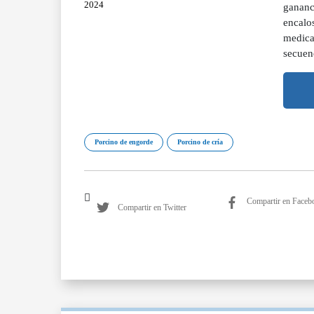
2024
gananci
encalos
medicam
secuenc
Porcino de engorde
Porcino de cría
Compartir en Faceb
Compartir en Twitter