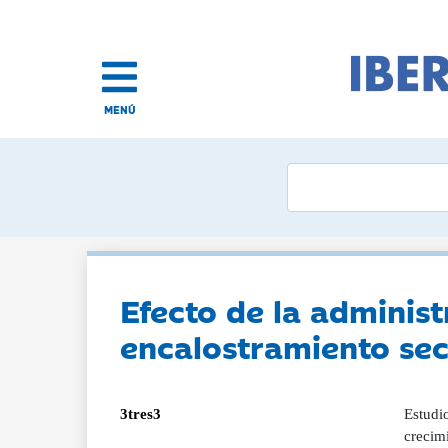
MENÚ
Efecto de la adminis
encalostramiento sec
3tres3
Estudio
crecim