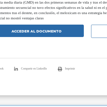
a media diaria (GMD) en las dos primeras semanas de vida y tras el deste
tramiento secuencial no tuvo efectos significativos en la salud ni en e
entos tras el destete, en conclusión, el meloxicam es una estrategia be
ial no mostró ventajas claras
ACCEDER AL DOCUMENTO
ook
Compartir en LinkedIn
Imprimir