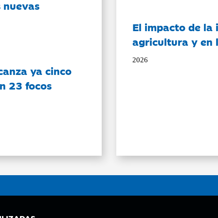
s nuevas
El impacto de la i
agricultura y en
2026
canza ya cinco
on 23 focos
ILIZADAS