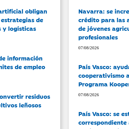
artificial obligan
Navarra: se incr
 estrategias de
crédito para las 
 y logísticas
de jóvenes agricu
profesionales
07/08/2026
de información
ámites de empleo
País Vasco: ayud
cooperativismo a
Programa Koope
onvertir residuos
07/08/2026
ltivos leñosos
País Vasco: se es
correspondiente a