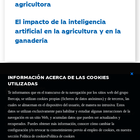
agricultora
El impacto de la inteligencia
artificial en la agricultura y en la
ganadería
INFORMACIÓN ACERCA DE LAS COOKIES
UTILIZADAS
Te informamos que en el transcurso de tu navegación por los sitios web del grupo
Ibercaja, se utilizan cookies propias (ficheros de datos anónimos) y de terceros, las
cuales se almacenan en el dispositivo del usuario, de manera no intrusiva. Estos
Fundación Bancaria Ibercaja C.I.F. G-50000652.
datos se utilizan exclusivamente para habilitar y estudiar algunas interacciones de la
Inscrita en el Registro de Fundaciones del Mº de Educación, Cultura y Deporte con el nº
navegación en un sitio Web, y acumulan datos que pueden ser actualizados y
1689.
recuperados. Puedes obtener más información, conocer cómo cambiar la
Domicilio social: Joaquín Costa, 13. 50001 Zaragoza.
configuración y/o revocar tu consentimiento previo al empleo de cookies, en nuestra
Contacto
Declaración de accesibilidad
sección Política de cookies
Política de cookies