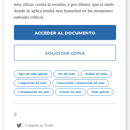
muy eficaz contra la erosión, y por último, que el suelo
donde se aplica tendrá mas humedad en los momentos
estivales críticos
ACCEDER AL DOCUMENTO
SOLICITAR COPIA
Agua del suelo agrícola
Aire del suelo
Análisis de suelos
Composición del suelo
Conservación y recuperación del suelo
Contaminación del suelo
Erosión del suelo
Suelo agrícola
Compartir en Twitter