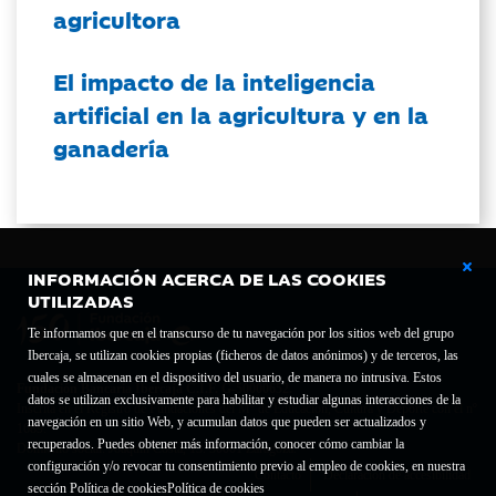
agricultora
El impacto de la inteligencia
artificial en la agricultura y en la
ganadería
INFORMACIÓN ACERCA DE LAS COOKIES
UTILIZADAS
Te informamos que en el transcurso de tu navegación por los sitios web del grupo
Ibercaja, se utilizan cookies propias (ficheros de datos anónimos) y de terceros, las
cuales se almacenan en el dispositivo del usuario, de manera no intrusiva. Estos
Fundación Bancaria Ibercaja C.I.F. G-50000652.
datos se utilizan exclusivamente para habilitar y estudiar algunas interacciones de la
Inscrita en el Registro de Fundaciones del Mº de Educación, Cultura y Deporte con el nº
navegación en un sitio Web, y acumulan datos que pueden ser actualizados y
1689.
recuperados. Puedes obtener más información, conocer cómo cambiar la
Domicilio social: Joaquín Costa, 13. 50001 Zaragoza.
configuración y/o revocar tu consentimiento previo al empleo de cookies, en nuestra
Contacto
Declaración de accesibilidad
sección Política de cookies
Política de cookies