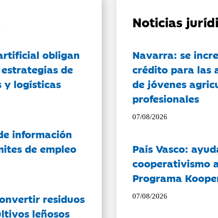
Noticias jurí
artificial obligan
Navarra: se incr
 estrategias de
crédito para las 
 y logísticas
de jóvenes agricu
profesionales
07/08/2026
de información
ámites de empleo
País Vasco: ayud
cooperativismo a
Programa Koope
onvertir residuos
07/08/2026
ltivos leñosos