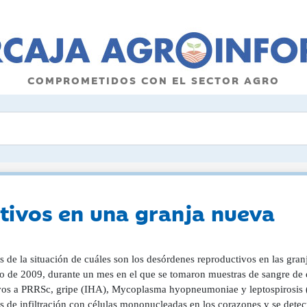
COMPROMETIDOS CON EL SECTOR AGRO
tivos en una granja nueva
s de la situación de cuáles son los desórdenes reproductivos en las gran
io de 2009, durante un mes en el que se tomaron muestras de sangre de 
vos a PRRSc, gripe (IHA), Mycoplasma hyopneumoniae y leptospirosis 
s de infiltración con células mononucleadas en los corazones y se detec