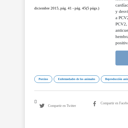
cardíac
diciembre 2015, pág. 41 - pág. 45(5 págs.)
y desvi
a PCV2 
PCV2, 
anticue
hembras
positiv
Porcino
Enfermedades de los animales
Reproducción ani
Compartir en Faceb
Compartir en Twitter