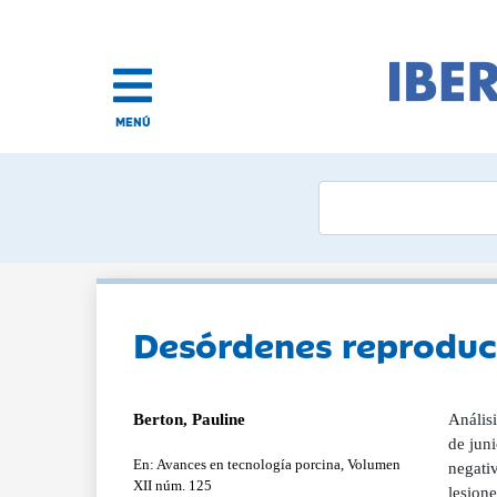
MENÚ
Desórdenes reproduc
Berton, Pauline
Análisi
de jun
En: Avances en tecnología porcina, Volumen
negati
XII núm. 125
lesione