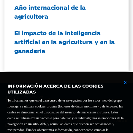
Año internacional de la
agricultora
El impacto de la inteligencia
artificial en la agricultura y en la
ganadería
INFORMACIÓN ACERCA DE LAS COOKIES
UTILIZADAS
Te informamos que en el transcurso de tu navegación por los sitios web del grupo
Ibercaja, se utilizan cookies propias (ficheros de datos anónimos) y de terceros, las
cuales se almacenan en el dispositivo del usuario, de manera no intrusiva. Estos
Fundación Bancaria Ibercaja C.I.F. G-50000652.
datos se utilizan exclusivamente para habilitar y estudiar algunas interacciones de la
Inscrita en el Registro de Fundaciones del Mº de Educación, Cultura y Deporte con el nº
navegación en un sitio Web, y acumulan datos que pueden ser actualizados y
1689.
recuperados. Puedes obtener más información, conocer cómo cambiar la
Domicilio social: Joaquín Costa, 13. 50001 Zaragoza.