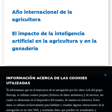
Año internacional de la
agricultora
El impacto de la inteligencia
artificial en la agricultura y en la
ganadería
INFORMACIÓN ACERCA DE LAS COOKIES
UTILIZADAS
Te informamos que en el transcurso de tu navegación por los sitios web del grupo
Ibercaja, se utilizan cookies propias (ficheros de datos anónimos) y de terceros, las
cuales se almacenan en el dispositivo del usuario, de manera no intrusiva. Estos
Fundación Bancaria Ibercaja C.I.F. G-50000652.
datos se utilizan exclusivamente para habilitar y estudiar algunas interacciones de la
Inscrita en el Registro de Fundaciones del Mº de Educación, Cultura y Deporte con el nº
navegación en un sitio Web, y acumulan datos que pueden ser actualizados y
1689.