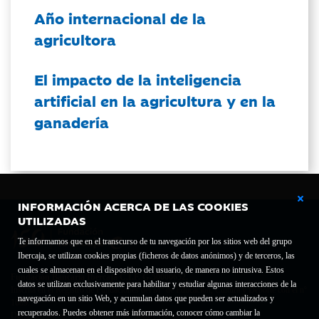
Año internacional de la
agricultora
El impacto de la inteligencia
artificial en la agricultura y en la
ganadería
INFORMACIÓN ACERCA DE LAS COOKIES
UTILIZADAS
Te informamos que en el transcurso de tu navegación por los sitios web del grupo
Ibercaja, se utilizan cookies propias (ficheros de datos anónimos) y de terceros, las
cuales se almacenan en el dispositivo del usuario, de manera no intrusiva. Estos
Fundación Bancaria Ibercaja C.I.F. G-50000652.
datos se utilizan exclusivamente para habilitar y estudiar algunas interacciones de la
Inscrita en el Registro de Fundaciones del Mº de Educación, Cultura y Deporte con el nº
navegación en un sitio Web, y acumulan datos que pueden ser actualizados y
1689.
recuperados. Puedes obtener más información, conocer cómo cambiar la
Domicilio social: Joaquín Costa, 13. 50001 Zaragoza.