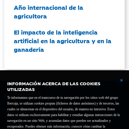
Año internacional de la
agricultora
El impacto de la inteligencia
artificial en la agricultura y en la
ganadería
INFORMACIÓN ACERCA DE LAS COOKIES
UTILIZADAS
Te informamos que en el transcurso de tu navegación por los sitios web del grupo
Ibercaja, se utilizan cookies propias (ficheros de datos anónimos) y de terceros, las
cuales se almacenan en el dispositivo del usuario, de manera no intrusiva. Estos
Fundación Bancaria Ibercaja C.I.F. G-50000652.
datos se utilizan exclusivamente para habilitar y estudiar algunas interacciones de la
Inscrita en el Registro de Fundaciones del Mº de Educación, Cultura y Deporte con el nº
navegación en un sitio Web, y acumulan datos que pueden ser actualizados y
1689.
recuperados. Puedes obtener más información, conocer cómo cambiar la
Domicilio social: Joaquín Costa, 13. 50001 Zaragoza.