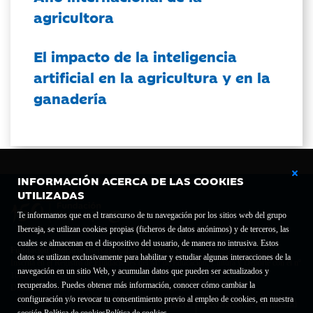
agricultora
El impacto de la inteligencia
artificial en la agricultura y en la
ganadería
INFORMACIÓN ACERCA DE LAS COOKIES
UTILIZADAS
Te informamos que en el transcurso de tu navegación por los sitios web del grupo
Ibercaja, se utilizan cookies propias (ficheros de datos anónimos) y de terceros, las
cuales se almacenan en el dispositivo del usuario, de manera no intrusiva. Estos
Fundación Bancaria Ibercaja C.I.F. G-50000652.
datos se utilizan exclusivamente para habilitar y estudiar algunas interacciones de la
Inscrita en el Registro de Fundaciones del Mº de Educación, Cultura y Deporte con el nº
navegación en un sitio Web, y acumulan datos que pueden ser actualizados y
1689.
recuperados. Puedes obtener más información, conocer cómo cambiar la
Domicilio social: Joaquín Costa, 13. 50001 Zaragoza.
configuración y/o revocar tu consentimiento previo al empleo de cookies, en nuestra
Contacto
Declaración de accesibilidad