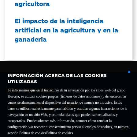
agricultora
El impacto de la inteligencia
artificial en la agricultura y en la
ganadería
INFORMACIÓN ACERCA DE LAS COOKIES
UTILIZADAS
Te informamos que en el transcurso de tu navegación por los sitios web del grupo
Ibercaja, se utilizan cookies propias (ficheros de datos anónimos) y de terceros, las
cuales se almacenan en el dispositivo del usuario, de manera no intrusiva. Estos
Fundación Bancaria Ibercaja C.I.F. G-50000652.
datos se utilizan exclusivamente para habilitar y estudiar algunas interacciones de la
Inscrita en el Registro de Fundaciones del Mº de Educación, Cultura y Deporte con el nº
navegación en un sitio Web, y acumulan datos que pueden ser actualizados y
1689.
recuperados. Puedes obtener más información, conocer cómo cambiar la
Domicilio social: Joaquín Costa, 13. 50001 Zaragoza.
configuración y/o revocar tu consentimiento previo al empleo de cookies, en nuestra
Contacto
Declaración de accesibilidad
sección Política de cookies
Política de cookies