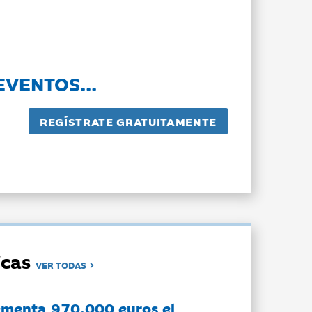
EVENTOS...
dicas
VER TODAS
ementa 970.000 euros el