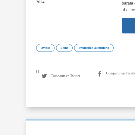
2024
barata
al cie
Ovinos
Leche
Producción alimentaria
Compartir en Faceb
Compartir en Twitter