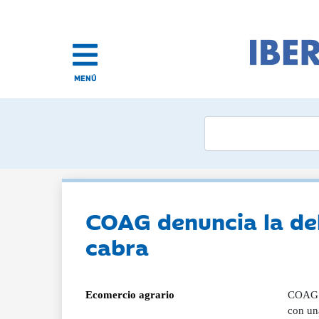
MENÚ
COAG denuncia la del
cabra
Ecomercio agrario
COAG ha
con una