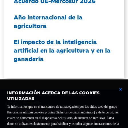
Acuerdo UE-Mercosur 2026
Año internacional de la
agricultora
El impacto de la inteligencia
artificial en la agricultura y en la
ganadería
INFORMACIÓN ACERCA DE LAS COOKIES
UTILIZADAS
Te informamos que en el transcurso de tu navegación por los sitios web del grupo
Ibercaja, se utilizan cookies propias (ficheros de datos anónimos) y de terceros, las
cuales se almacenan en el dispositivo del usuario, de manera no intrusiva. Estos
Fundación Bancaria Ibercaja C.I.F. G-50000652.
datos se utilizan exclusivamente para habilitar y estudiar algunas interacciones de la
Inscrita en el Registro de Fundaciones del Mº de Educación, Cultura y Deporte con el nº