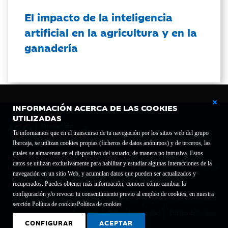
El impacto de la inteligencia
artificial en la agricultura y en la
ganadería
INFORMACIÓN ACERCA DE LAS COOKIES
UTILIZADAS
Te informamos que en el transcurso de tu navegación por los sitios web del grupo
Ibercaja, se utilizan cookies propias (ficheros de datos anónimos) y de terceros, las
cuales se almacenan en el dispositivo del usuario, de manera no intrusiva. Estos
Fundación Bancaria Ibercaja C.I.F. G-50000652.
datos se utilizan exclusivamente para habilitar y estudiar algunas interacciones de la
Inscrita en el Registro de Fundaciones del Mº de Educación, Cultura y Deporte con el nº
navegación en un sitio Web, y acumulan datos que pueden ser actualizados y
1689.
recuperados. Puedes obtener más información, conocer cómo cambiar la
Domicilio social: Joaquín Costa, 13. 50001 Zaragoza.
configuración y/o revocar tu consentimiento previo al empleo de cookies, en nuestra
Contacto
Declaración de accesibilidad
sección Política de cookies
Política de cookies
Aviso legal
Política de privacidad
Política de Cookies
CONFIGURAR
ACEPTAR