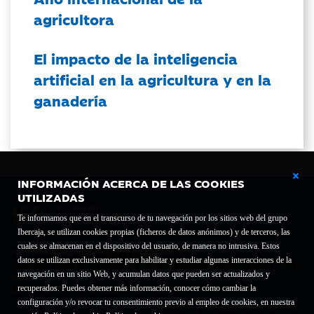
agricultora
El impacto de la inteligencia
artificial en la agricultura y en la
ganadería
INFORMACIÓN ACERCA DE LAS COOKIES
UTILIZADAS
Te informamos que en el transcurso de tu navegación por los sitios web del grupo
Ibercaja, se utilizan cookies propias (ficheros de datos anónimos) y de terceros, las
cuales se almacenan en el dispositivo del usuario, de manera no intrusiva. Estos
Fundación Bancaria Ibercaja C.I.F. G-50000652.
datos se utilizan exclusivamente para habilitar y estudiar algunas interacciones de la
Inscrita en el Registro de Fundaciones del Mº de Educación, Cultura y Deporte con el nº
navegación en un sitio Web, y acumulan datos que pueden ser actualizados y
1689.
recuperados. Puedes obtener más información, conocer cómo cambiar la
Domicilio social: Joaquín Costa, 13. 50001 Zaragoza.
configuración y/o revocar tu consentimiento previo al empleo de cookies, en nuestra
Contacto
Declaración de accesibilidad