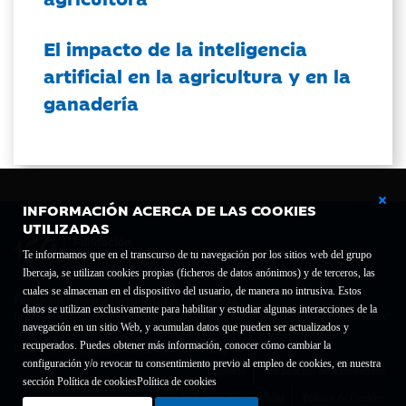
El impacto de la inteligencia
artificial en la agricultura y en la
ganadería
INFORMACIÓN ACERCA DE LAS COOKIES
UTILIZADAS
Te informamos que en el transcurso de tu navegación por los sitios web del grupo
Ibercaja, se utilizan cookies propias (ficheros de datos anónimos) y de terceros, las
cuales se almacenan en el dispositivo del usuario, de manera no intrusiva. Estos
Fundación Bancaria Ibercaja C.I.F. G-50000652.
datos se utilizan exclusivamente para habilitar y estudiar algunas interacciones de la
Inscrita en el Registro de Fundaciones del Mº de Educación, Cultura y Deporte con el nº
navegación en un sitio Web, y acumulan datos que pueden ser actualizados y
1689.
recuperados. Puedes obtener más información, conocer cómo cambiar la
Domicilio social: Joaquín Costa, 13. 50001 Zaragoza.
configuración y/o revocar tu consentimiento previo al empleo de cookies, en nuestra
Contacto
Declaración de accesibilidad
sección Política de cookies
Política de cookies
Aviso legal
Política de privacidad
Política de Cookies