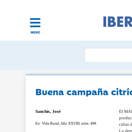
MENÚ
Buena campaña citríc
Sanchís, José
El MAP
produc
En: Vida Rural, Año XXVIII, núm. 498
cifras 
La dem