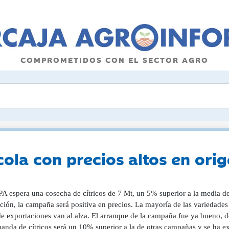
COMPROMETIDOS CON EL SECTOR AGRO
ola con precios altos en ori
A espera una cosecha de cítricos de 7 Mt, un 5% superior a la media de
ción, la campaña será positiva en precios. La mayoría de las variedade
de exportaciones van al alza. El arranque de la campaña fue ya bueno, d
anda de cítricos será un 10% superior a la de otras campañas y se ha e