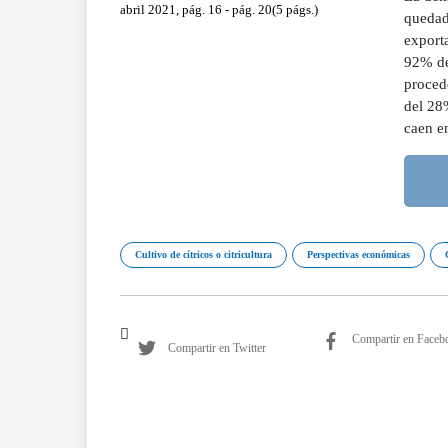
abril 2021, pág. 16 - pág. 20(5 págs.)
quedad
export
92% de 
proced
del 28
caen e
Cultivo de cítricos o citricultura
Perspectivas económicas
Compartir en Faceb
Compartir en Twitter