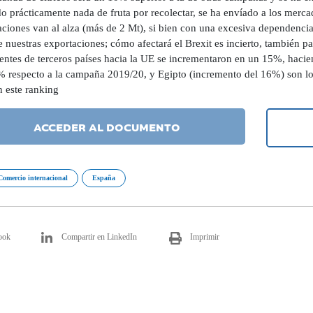
o prácticamente nada de fruta por recolectar, se ha envíado a los merca
aciones van al alza (más de 2 Mt), si bien con una excesiva dependenci
nuestras exportaciones; cómo afectará el Brexit es incierto, también para
entes de terceros países hacia la UE se incrementaron en un 15%, hacie
% respecto a la campaña 2019/20, y Egipto (incremento del 16%) son lo
n este ranking
ACCEDER AL DOCUMENTO
Comercio internacional
España
ook
Compartir en LinkedIn
Imprimir