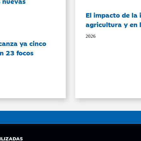
s nuevas
El impacto de la i
agricultura y en
2026
canza ya cinco
on 23 focos
ILIZADAS