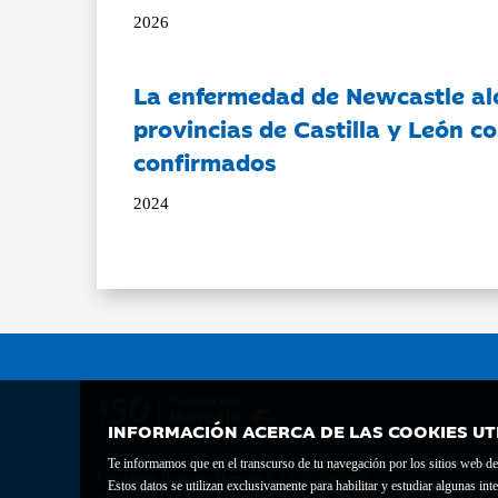
2026
La enfermedad de Newcastle al
provincias de Castilla y León c
confirmados
2024
INFORMACIÓN ACERCA DE LAS COOKIES UT
Te informamos que en el transcurso de tu navegación por los sitios web del 
Fundación Bancaria Ibercaja C.I.F. G-50000652.
Estos datos se utilizan exclusivamente para habilitar y estudiar algunas 
Inscrita en el Registro de Fundaciones del Mº de Educación, Cultura y Depor