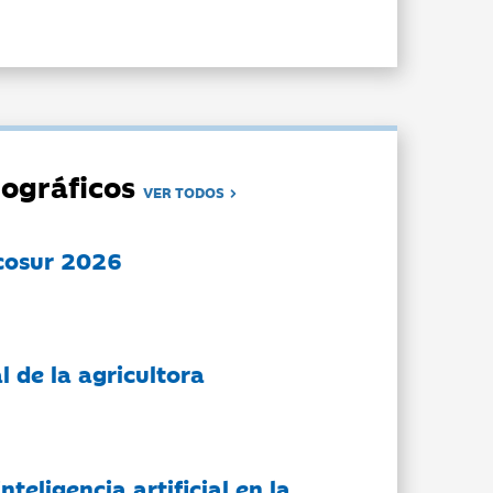
ográficos
VER TODOS
cosur 2026
l de la agricultora
nteligencia artificial en la