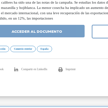
calibres ha sido una de las notas de la campaña. Se estudias los datos 
, mazanilla y hojiblanca. La menor cosecha ha implicado un aumento de 
 el mercado internacional, con una leve recuperación de las exportacion
dido, en un 12%, las importaciones
ACCEDER AL DOCUMENTO
cción
Comercio exterior
España
ook
Compartir en LinkedIn
Imprimir