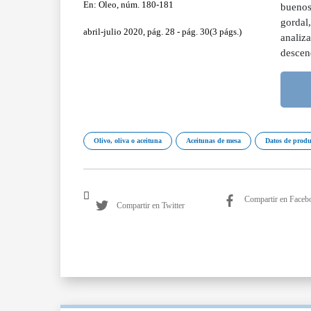
En: Oleo, núm. 180-181
buenos 
gordal
abril-julio 2020, pág. 28 - pág. 30(3 págs.)
analiza
descen
Olivo, oliva o aceituna
Aceitunas de mesa
Datos de produ
Compartir en Faceb
Compartir en Twitter