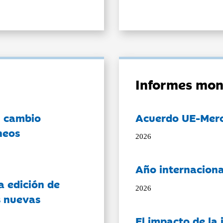
Informes mon
l cambio
Acuerdo UE-Mer
neos
2026
Año internaciona
a edición de
2026
s nuevas
El impacto de la i