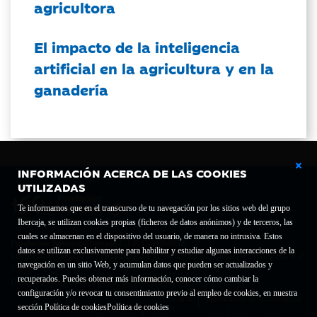
agricultora
El impacto de la inteligencia
artificial en la agricultura y en la
ganadería
INFORMACIÓN ACERCA DE LAS COOKIES
UTILIZADAS
Te informamos que en el transcurso de tu navegación por los sitios web del grupo
Ibercaja, se utilizan cookies propias (ficheros de datos anónimos) y de terceros, las
cuales se almacenan en el dispositivo del usuario, de manera no intrusiva. Estos
Fundación Bancaria Ibercaja C.I.F. G-50000652.
datos se utilizan exclusivamente para habilitar y estudiar algunas interacciones de la
Inscrita en el Registro de Fundaciones del Mº de Educación, Cultura y Deporte con el nº
navegación en un sitio Web, y acumulan datos que pueden ser actualizados y
1689.
recuperados. Puedes obtener más información, conocer cómo cambiar la
Domicilio social: Joaquín Costa, 13. 50001 Zaragoza.
configuración y/o revocar tu consentimiento previo al empleo de cookies, en nuestra
Contacto
Declaración de accesibilidad
sección Política de cookies
Política de cookies