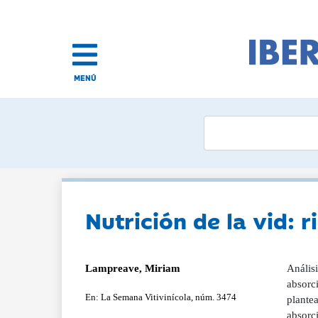
MENÚ
Nutrición de la vid: r
Lampreave, Miriam
Análisi
absorc
En: La Semana Vitivinícola, núm. 3474
plantea
absorci