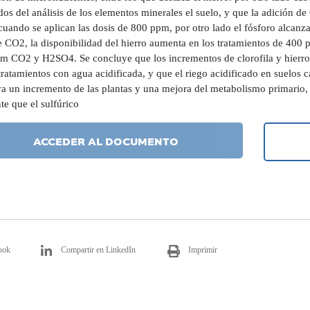
dos del análisis de los elementos minerales el suelo, y que la adición de
cuando se aplican las dosis de 800 ppm, por otro lado el fósforo alcanz
 CO2, la disponibilidad del hierro aumenta en los tratamientos de 400
m CO2 y H2SO4. Se concluye que los incrementos de clorofila y hierro e
tratamientos con agua acidificada, y que el riego acidificado en suelos c
va un incremento de las plantas y una mejora del metabolismo primario
e que el sulfúrico
ACCEDER AL DOCUMENTO
ook
Compartir en LinkedIn
Imprimir