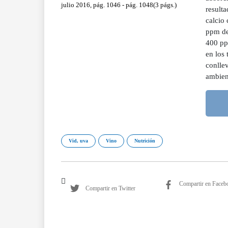
julio 2016, pág. 1046 - pág. 1048(3 págs.)
resulta
calcio 
ppm de
400 pp
en los 
conlle
ambient
Vid, uva
Vino
Nutrición
Compartir en Faceb
Compartir en Twitter