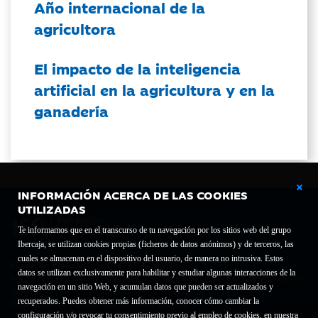
Año internacional de la
agricultora
El impacto de la inteligencia
artificial en la agricultura y en la
ganadería
INFORMACIÓN ACERCA DE LAS COOKIES
UTILIZADAS
Te informamos que en el transcurso de tu navegación por los sitios web del grupo
Ibercaja, se utilizan cookies propias (ficheros de datos anónimos) y de terceros, las
cuales se almacenan en el dispositivo del usuario, de manera no intrusiva. Estos
Fundación Bancaria Ibercaja C.I.F. G-50000652.
datos se utilizan exclusivamente para habilitar y estudiar algunas interacciones de la
Inscrita en el Registro de Fundaciones del Mº de Educación, Cultura y Deporte con el nº
navegación en un sitio Web, y acumulan datos que pueden ser actualizados y
1689.
recuperados. Puedes obtener más información, conocer cómo cambiar la
Domicilio social: Joaquín Costa, 13. 50001 Zaragoza.
configuración y/o revocar tu consentimiento previo al empleo de cookies, en nuestra