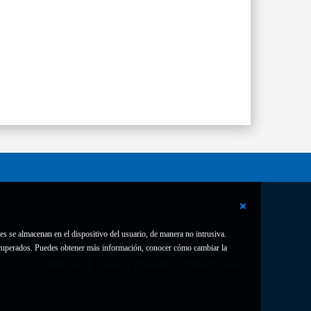
es se almacenan en el dispositivo del usuario, de manera no intrusiva.
Contacto
Declaración de accesibilidad
 recuperados. Puedes obtener más información, conocer cómo cambiar la
Aviso legal
Política de privacidad
Política de Cookies