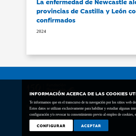
La enfermedad de Newcastle al
provincias de Castilla y León c
confirmados
2024
INFORMACIÓN ACERCA DE LAS COOKIES UT
Te informamos que en el transcurso de tu navegación por los sitios web del 
Fundación Bancaria Ibercaja C.I.F. G-50000652.
Estos datos se utilizan exclusivamente para habilitar y estudiar algunas 
Inscrita en el Registro de Fundaciones del Mº de Educación, Cultura y Depor
configuración y/o revocar tu consentimiento previo al empleo de cookies, e
Domicilio social: Joaquín Costa, 13. 50001 Zaragoza.
CONFIGURAR
ACEPTAR