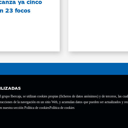
canza ya cinco
on 23 focos
ILIZADAS
grupo Ibercaja, se utilizan cookies propias (ficheros de datos anónimos) y de terceros, las cual
interacciones de la navegación en un sitio Web, y acumulan datos que pueden ser actualizados y
te con el nº 1689.
n nuestra sección Política de cookies
Política de cookies