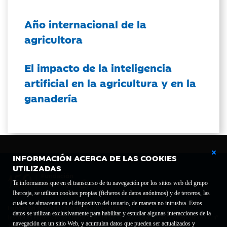
Año internacional de la
agricultora
El impacto de la inteligencia
artificial en la agricultura y en la
ganadería
INFORMACIÓN ACERCA DE LAS COOKIES
UTILIZADAS
Te informamos que en el transcurso de tu navegación por los sitios web del grupo
Ibercaja, se utilizan cookies propias (ficheros de datos anónimos) y de terceros, las
cuales se almacenan en el dispositivo del usuario, de manera no intrusiva. Estos
Fundación Bancaria Ibercaja C.I.F. G-50000652.
datos se utilizan exclusivamente para habilitar y estudiar algunas interacciones de la
Inscrita en el Registro de Fundaciones del Mº de Educación, Cultura y Deporte con el nº
navegación en un sitio Web, y acumulan datos que pueden ser actualizados y
1689.