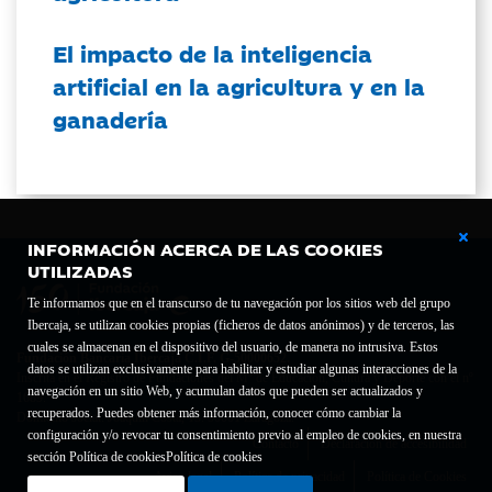
El impacto de la inteligencia
artificial en la agricultura y en la
ganadería
INFORMACIÓN ACERCA DE LAS COOKIES
UTILIZADAS
Te informamos que en el transcurso de tu navegación por los sitios web del grupo
Ibercaja, se utilizan cookies propias (ficheros de datos anónimos) y de terceros, las
cuales se almacenan en el dispositivo del usuario, de manera no intrusiva. Estos
Fundación Bancaria Ibercaja C.I.F. G-50000652.
datos se utilizan exclusivamente para habilitar y estudiar algunas interacciones de la
Inscrita en el Registro de Fundaciones del Mº de Educación, Cultura y Deporte con el nº
navegación en un sitio Web, y acumulan datos que pueden ser actualizados y
1689.
recuperados. Puedes obtener más información, conocer cómo cambiar la
Domicilio social: Joaquín Costa, 13. 50001 Zaragoza.
configuración y/o revocar tu consentimiento previo al empleo de cookies, en nuestra
Contacto
Declaración de accesibilidad
sección Política de cookies
Política de cookies
Aviso legal
Política de privacidad
Política de Cookies