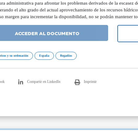
ura administrativa para afrontar los problemas derivados de la escasez 
erando el alto grado del actual aprovechamiento de los recursos hídrico
so margen para incrementar la disponibilidad, no se podrán mantener to
ACCEDER AL DOCUMENTO
ricos y su ordenación
España
Regadíos
ook
Compartir en LinkedIn
Imprimir