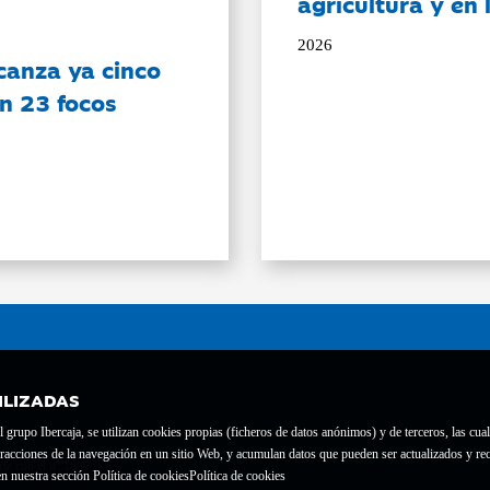
agricultura y en
2026
canza ya cinco
on 23 focos
ILIZADAS
grupo Ibercaja, se utilizan cookies propias (ficheros de datos anónimos) y de terceros, las cual
interacciones de la navegación en un sitio Web, y acumulan datos que pueden ser actualizados y
te con el nº 1689.
n nuestra sección Política de cookies
Política de cookies