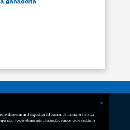
 la ganadería
es se almacenan en el dispositivo del usuario, de manera no intrusiva.
Contacto
Declaración de accesibilidad
 recuperados. Puedes obtener más información, conocer cómo cambiar la
Aviso legal
Política de privacidad
Política de Cookies