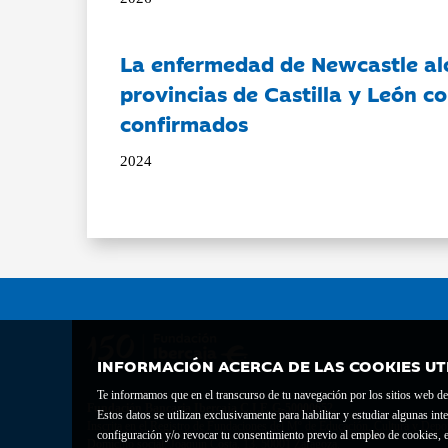
La enfermedad de Newcastle al
provincias de Castilla y León c
confirmados
2024
INFORMACIÓN ACERCA DE LAS COOKIES UT
Te informamos que en el transcurso de tu navegación por los sitios web del 
Fundación Bancaria Ibercaja C.I.F. G-50000652.
Estos datos se utilizan exclusivamente para habilitar y estudiar algunas 
Inscrita en el Registro de Fundaciones del Mº de Educación, Cultura y Depor
configuración y/o revocar tu consentimiento previo al empleo de cookies, e
Domicilio social: Joaquín Costa, 13. 50001 Zaragoza.