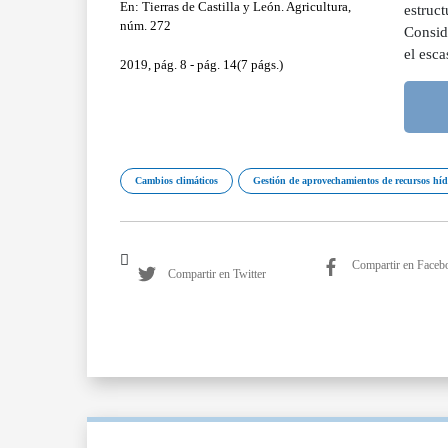
En: Tierras de Castilla y León. Agricultura,
estruct
núm. 272
Consid
el esca
2019, pág. 8 - pág. 14(7 págs.)
Cambios climáticos
Gestión de aprovechamientos de recursos híd
Compartir en Faceb
Compartir en Twitter