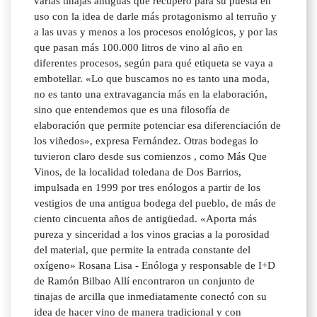
varias tinajas antiguas que recuperó para su puesta en
uso con la idea de darle más protagonismo al terruño y
a las uvas y menos a los procesos enológicos, y por las
que pasan más 100.000 litros de vino al año en
diferentes procesos, según para qué etiqueta se vaya a
embotellar. «Lo que buscamos no es tanto una moda,
no es tanto una extravagancia más en la elaboración,
sino que entendemos que es una filosofía de
elaboración que permite potenciar esa diferenciación de
los viñedos», expresa Fernández. Otras bodegas lo
tuvieron claro desde sus comienzos , como Más Que
Vinos, de la localidad toledana de Dos Barrios,
impulsada en 1999 por tres enólogos a partir de los
vestigios de una antigua bodega del pueblo, de más de
ciento cincuenta años de antigüedad. «Aporta más
pureza y sinceridad a los vinos gracias a la porosidad
del material, que permite la entrada constante del
oxígeno» Rosana Lisa - Enóloga y responsable de I+D
de Ramón Bilbao Allí encontraron un conjunto de
tinajas de arcilla que inmediatamente conectó con su
idea de hacer vino de manera tradicional y con