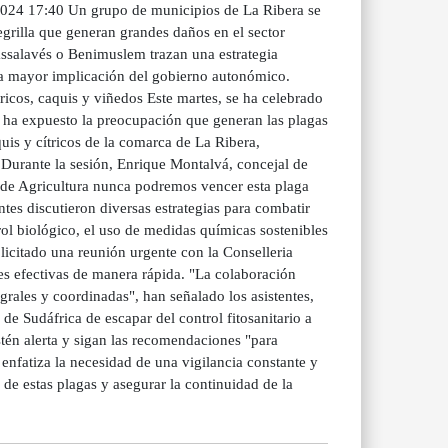
2024 17:40 Un grupo de municipios de La Ribera se
egrilla que generan grandes daños en el sector
assalavés o Benimuslem trazan una estrategia
una mayor implicación del gobierno autonómico.
tricos, caquis y viñedos Este martes, se ha celebrado
e ha expuesto la preocupación que generan las plagas
uis y cítricos de la comarca de La Ribera,
 Durante la sesión, Enrique Montalvá, concejal de
a de Agricultura nunca podremos vencer esta plaga
ntes discutieron diversas estrategias para combatir
rol biológico, el uso de medidas químicas sostenibles
icitado una reunión urgente con la Conselleria
es efectivas de manera rápida. "La colaboración
grales y coordinadas", han señalado los asistentes,
e Sudáfrica de escapar del control fitosanitario a
stén alerta y sigan las recomendaciones "para
n enfatiza la necesidad de una vigilancia constante y
 de estas plagas y asegurar la continuidad de la