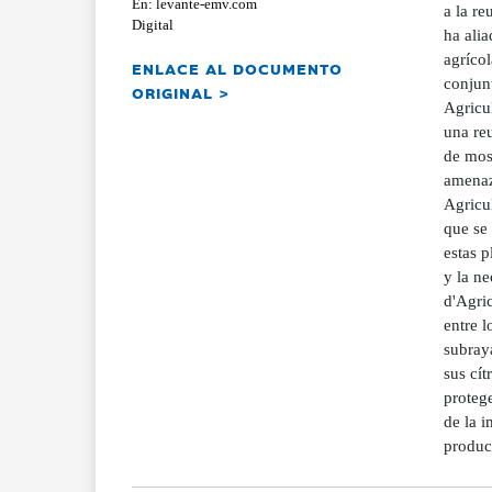
En: levante-emv.com
a la r
Digital
ha alia
agríco
ENLACE AL DOCUMENTO
conjunt
ORIGINAL >
Agricul
una reu
de mosc
amenaz
Agricul
que se 
estas p
y la n
d'Agri
entre l
subraya
sus cít
protege
de la i
produc