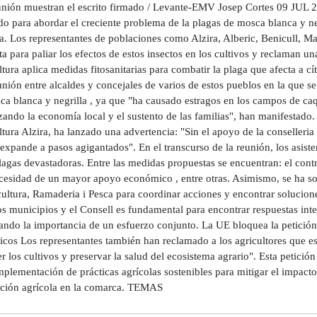
eunión muestran el escrito firmado / Levante-EMV Josep Cortes 09 JUL 
do para abordar el creciente problema de la plagas de mosca blanca y n
la. Los representantes de poblaciones como Alzira, Alberic, Benicull, M
a para paliar los efectos de estos insectos en los cultivos y reclaman 
tura aplica medidas fitosanitarias para combatir la plaga que afecta a cí
nión entre alcaldes y concejales de varios de estos pueblos en la que s
a blanca y negrilla , ya que "ha causado estragos en los campos de caq
ando la economía local y el sustento de las familias", han manifestado.
tura Alzira, ha lanzado una advertencia: "Sin el apoyo de la conselleri
expande a pasos agigantados". En el transcurso de la reunión, los asiste
lagas devastadoras. Entre las medidas propuestas se encuentran: el cont
ecesidad de un mayor apoyo económico , entre otras. Asimismo, se ha sol
cultura, Ramaderia i Pesca para coordinar acciones y encontrar solucion
os municipios y el Consell es fundamental para encontrar respuestas inte
ndo la importancia de un esfuerzo conjunto. La UE bloquea la petición d
ricos Los representantes también han reclamado a los agricultores que e
r los cultivos y preservar la salud del ecosistema agrario". Esta petició
mplementación de prácticas agrícolas sostenibles para mitigar el impacto
ción agrícola en la comarca. TEMAS